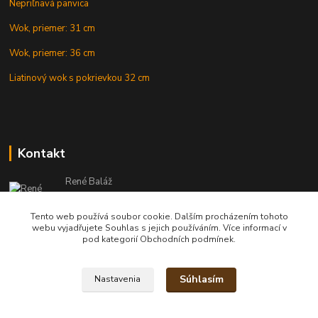
Nepriľnavá panvica
Wok, priemer: 31 cm
Wok, priemer: 36 cm
Liatinový wok s pokrievkou 32 cm
Kontakt
René Baláž
Eshop: +421 902 212 007
od 8:00 - do 16:00 hod
Tento web používá soubor cookie. Dalším procházením tohoto
webu vyjadřujete Souhlas s jejich používáním. Více informací v
info@kotlikyshop.sk
pod kategorií Obchodních podmínek.
Súhlasím
Nastavenia