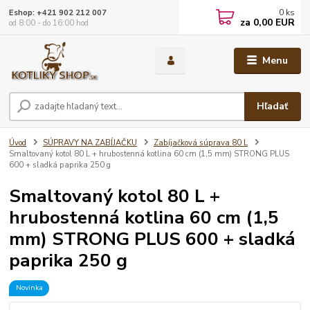
0
ks
Eshop: +421 902 212 007
za
0,00 EUR
od 8:00 - do 16:00 hod
Menu
Hľadať
Úvod
SÚPRAVY NA ZABÍJAČKU
Zabíjačková súprava 80 L
Smaltovaný kotol 80 L + hrubostenná kotlina 60 cm (1,5 mm) STRONG PLUS
600 + sladká paprika 250 g
Smaltovaný kotol 80 L +
hrubostenná kotlina 60 cm (1,5
mm) STRONG PLUS 600 + sladká
paprika 250 g
Novinka