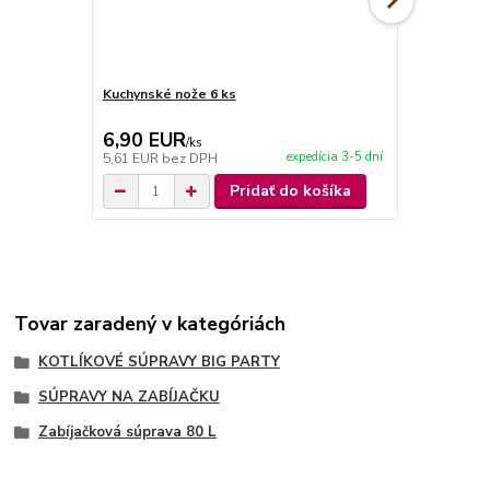
Kuchynské nože 6 ks
Kuchynské n
6,90 EUR
9,90 EU
/
ks
expedícia 3-5 dní
5,61 EUR
bez DPH
8,05 EUR
be
Pridať do košíka
Tovar zaradený v kategóriách
KOTLÍKOVÉ SÚPRAVY BIG PARTY
SÚPRAVY NA ZABÍJAČKU
Zabíjačková súprava 80 L