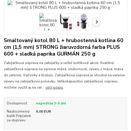
Smaltovaný kotol 80 L + hrubostenná kotlina 60
cm (1,5 mm) STRONG žiaruvzdorná farba PLUS
600 + sladká paprika GURMÁN 250 g
Zabíjačková súprava na zabíjačky a veľké kotlíkové akcie. Kvalitná
zabíjačková súprava na varenie mäsa, vnútornosti, vývaru z mäsa, mäsa
do jaterníc, tlačenky a klobás. Zabíjačková súprava je vhodná na varenie
vývaru na zabíjačkovú polievku. Veľkokapacitnú zabíjačkovú súpravu
môžete využiť aj na var...
celý popis
Dostupnosť
expedícia 3-5 dní
Nadrozmerný
6,00 EUR
balík Príplatok
za dopravu