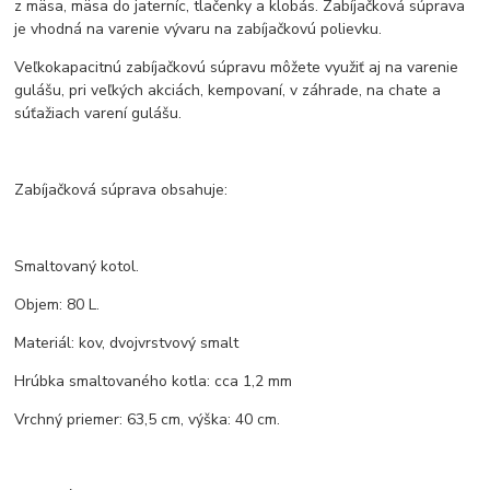
z mäsa, mäsa do jaterníc, tlačenky a klobás. Zabíjačková súprava
je vhodná na varenie vývaru na zabíjačkovú polievku.
Veľkokapacitnú zabíjačkovú súpravu môžete využiť aj na varenie
gulášu, pri veľkých akciách, kempovaní, v záhrade, na chate a
súťažiach varení gulášu.
Zabíjačková súprava obsahuje:
Smaltovaný kotol.
Objem: 80 L.
Materiál: kov, dvojvrstvový smalt
Hrúbka smaltovaného kotla: cca 1,2 mm
Vrchný priemer: 63,5 cm, výška: 40 cm.