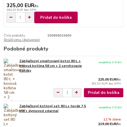
325,00 EUR
/
ks
264,23 EUR
bez DPH
Pridať do košíka
Číslo produktu:
030806015600
Strážiť cenu / dostupnosť
Podobné produkty
Zabíjačkový smaltovaný kotol 80 L +
expedícia 3-5 dní
kovová kotlina 58 cm + 2 servírovacie
kotlíky
225,00 EUR
/
ks
182,93 EUR
bez DPH
Pridať do košíka
Zabíjačkový kotlový set 80 L+ horák 7,5
expedícia 3-5 dní
kW+ dymovod zdarma!
12 % zľava
219,00 EUR
/
ks