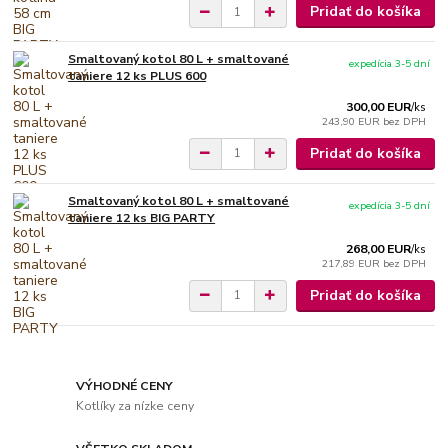
Pridať do košíka
Smaltovaný kotol 80 L + smaltované
expedícia 3-5 dní
taniere 12 ks PLUS 600
300,00 EUR
/
ks
243,90 EUR
bez DPH
Pridať do košíka
Smaltovaný kotol 80 L + smaltované
expedícia 3-5 dní
taniere 12 ks BIG PARTY
268,00 EUR
/
ks
217,89 EUR
bez DPH
Pridať do košíka
VÝHODNÉ CENY
Kotlíky za nízke ceny