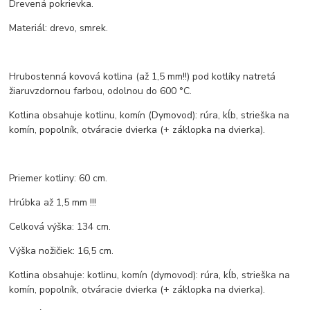
Drevená pokrievka.
Materiál: drevo, smrek.
Hrubostenná kovová kotlina (až 1,5 mm!!) pod kotlíky natretá
žiaruvzdornou farbou, odolnou do 600 °C.
Kotlina obsahuje kotlinu, komín (Dymovod): rúra, kĺb, strieška na
komín, popolník, otváracie dvierka (+ záklopka na dvierka).
Priemer kotliny: 60 cm.
Hrúbka až 1,5 mm !!!
Celková výška: 134 cm.
Výška nožičiek: 16,5 cm.
Kotlina obsahuje: kotlinu, komín (dymovod): rúra, kĺb, strieška na
komín, popolník, otváracie dvierka (+ záklopka na dvierka).