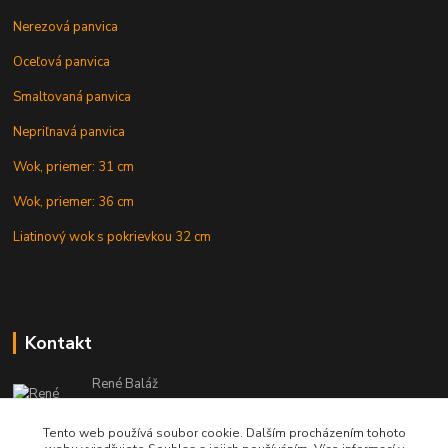
Nerezová panvica
Oceľová panvica
Smaltovaná panvica
Nepriľnavá panvica
Wok, priemer: 31 cm
Wok, priemer: 36 cm
Liatinový wok s pokrievkou 32 cm
Kontakt
René Baláž
Eshop: +421 902 212 007
od 8:00 - do 16:00 hod
Tento web používá soubor cookie. Dalším procházením tohoto