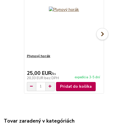
Plynový horák
Liatinový pl
KEMPER
25,00 EUR
58,00 E
/
ks
expedícia 3-5 dní
20,33 EUR
bez DPH
47,15 EUR
b
Pridať do košíka
Tovar zaradený v kategóriách