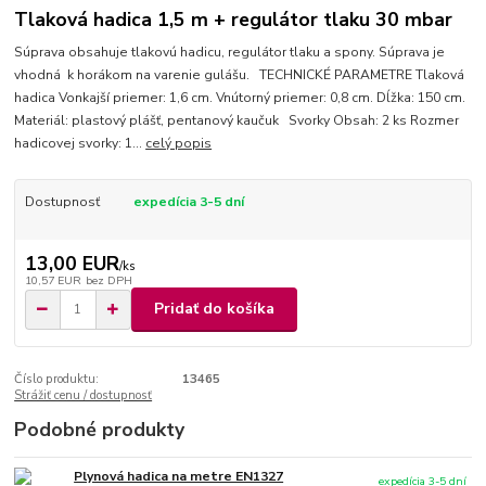
Tlaková hadica 1,5 m + regulátor tlaku 30 mbar
Súprava obsahuje tlakovú hadicu, regulátor tlaku a spony. Súprava je
vhodná k horákom na varenie gulášu. TECHNICKÉ PARAMETRE Tlaková
hadica Vonkajší priemer: 1,6 cm. Vnútorný priemer: 0,8 cm. Dĺžka: 150 cm.
Materiál: plastový plášť, pentanový kaučuk Svorky Obsah: 2 ks Rozmer
hadicovej svorky: 1...
celý popis
Dostupnosť
expedícia 3-5 dní
13,00 EUR
/
ks
10,57 EUR
bez DPH
Pridať do košíka
Číslo produktu:
13465
Strážiť cenu / dostupnosť
Podobné produkty
Plynová hadica na metre EN1327
expedícia 3-5 dní