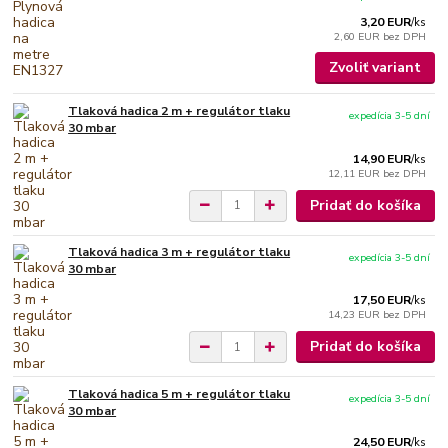
3,20 EUR
/
ks
2,60 EUR
bez DPH
Zvoliť variant
Tlaková hadica 2 m + regulátor tlaku
expedícia 3-5 dní
30 mbar
14,90 EUR
/
ks
12,11 EUR
bez DPH
Pridať do košíka
Tlaková hadica 3 m + regulátor tlaku
expedícia 3-5 dní
30 mbar
17,50 EUR
/
ks
14,23 EUR
bez DPH
Pridať do košíka
Tlaková hadica 5 m + regulátor tlaku
expedícia 3-5 dní
30 mbar
24,50 EUR
/
ks