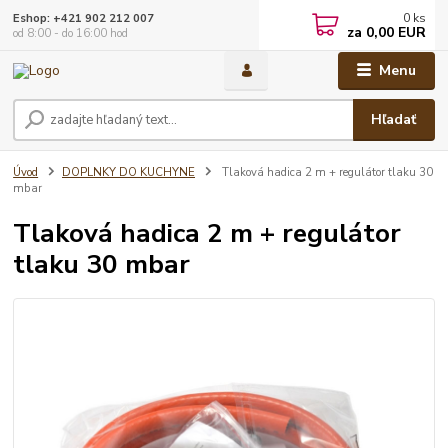
0
ks
Eshop: +421 902 212 007
za
0,00 EUR
od 8:00 - do 16:00 hod
Menu
Hľadať
Úvod
DOPLNKY DO KUCHYNE
Tlaková hadica 2 m + regulátor tlaku 30
mbar
Tlaková hadica 2 m + regulátor
tlaku 30 mbar