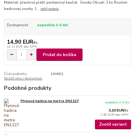
Materiál: plastový plášť, pentanový kaučuk Svorky Obsah: 2 ks Rozmer
hadicovej svorky: 1...
celý popis
Dostupnosť
expedícia 3-5 dní
14,90 EUR
/
ks
12,11 EUR
bez DPH
Pridať do košíka
Číslo produktu:
134652
Strážiť cenu / dostupnosť
Podobné produkty
Plynová hadica na metre EN1327
expedícia 3-5 dní
3,20 EUR
/
ks
2,60 EUR
bez DPH
Zvoliť variant