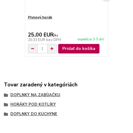
Plynový horák
Liatinový pl
KEMPER
25,00 EUR
58,00 E
/
ks
expedícia 3-5 dní
20,33 EUR
bez DPH
47,15 EUR
b
Pridať do košíka
Tovar zaradený v kategóriách
DOPLNKY NA ZABÍJAČKU
HORÁKY POD KOTLÍKY
DOPLNKY DO KUCHYNE