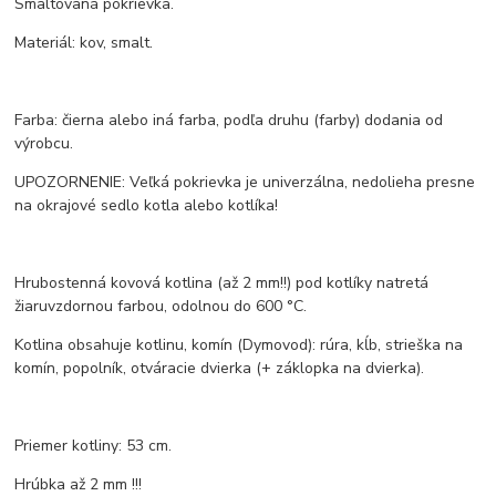
Smaltovaná pokrievka.
Materiál: kov, smalt.
Farba: čierna alebo iná farba, podľa druhu (farby) dodania od
výrobcu.
UPOZORNENIE: Veľká pokrievka je univerzálna, nedolieha presne
na okrajové sedlo kotla alebo kotlíka!
Hrubostenná kovová kotlina (až 2 mm!!) pod kotlíky natretá
žiaruvzdornou farbou, odolnou do 600 °C.
Kotlina obsahuje kotlinu, komín (Dymovod): rúra, kĺb, strieška na
komín, popolník, otváracie dvierka (+ záklopka na dvierka).
Priemer kotliny: 53 cm.
Hrúbka až 2 mm !!!