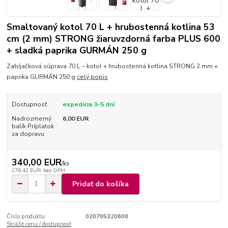
Smaltovaný kotol 70 L + hrubostenná kotlina 53
cm (2 mm) STRONG žiaruvzdorná farba PLUS 600
+ sladká paprika GURMÁN 250 g
Zabíjačková súprava 70 L – kotol + hrubostenná kotlina STRONG 2 mm +
paprika GURMÁN 250 g
celý popis
Dostupnosť
expedícia 3-5 dní
Nadrozmerný
6,00 EUR
balík Príplatok
za dopravu
340,00 EUR
/
ks
276,42 EUR
bez DPH
Pridať do košíka
Číslo produktu:
020705320600
Strážiť cenu / dostupnosť