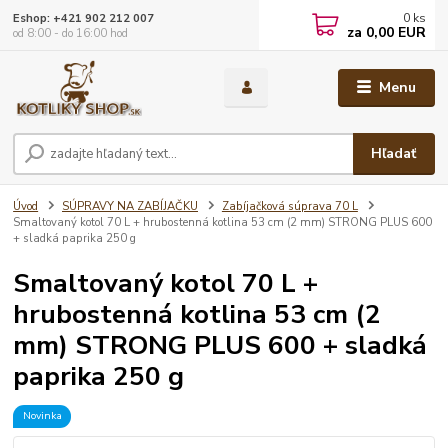
0
ks
Eshop: +421 902 212 007
za
0,00 EUR
od 8:00 - do 16:00 hod
Menu
Hľadať
Úvod
SÚPRAVY NA ZABÍJAČKU
Zabíjačková súprava 70 L
Smaltovaný kotol 70 L + hrubostenná kotlina 53 cm (2 mm) STRONG PLUS 600
+ sladká paprika 250 g
Smaltovaný kotol 70 L +
hrubostenná kotlina 53 cm (2
mm) STRONG PLUS 600 + sladká
paprika 250 g
Novinka