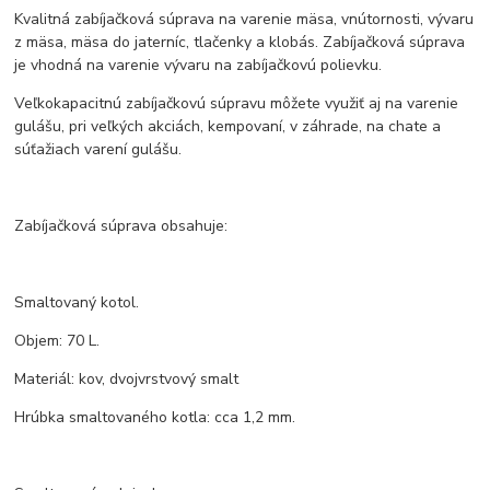
Kvalitná zabíjačková súprava na varenie mäsa, vnútornosti, vývaru
z mäsa, mäsa do jaterníc, tlačenky a klobás. Zabíjačková súprava
je vhodná na varenie vývaru na zabíjačkovú polievku.
Veľkokapacitnú zabíjačkovú súpravu môžete využiť aj na varenie
gulášu, pri veľkých akciách, kempovaní, v záhrade, na chate a
súťažiach varení gulášu.
Zabíjačková súprava obsahuje:
Smaltovaný kotol.
Objem: 70 L.
Materiál: kov, dvojvrstvový smalt
Hrúbka smaltovaného kotla: cca 1,2 mm.