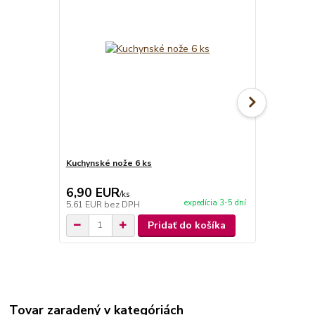
Kuchynské nože 6 ks
Kuchynské n
6,90 EUR
9,90 EU
/
ks
expedícia 3-5 dní
5,61 EUR
bez DPH
8,05 EUR
be
Pridať do košíka
Tovar zaradený v kategóriách