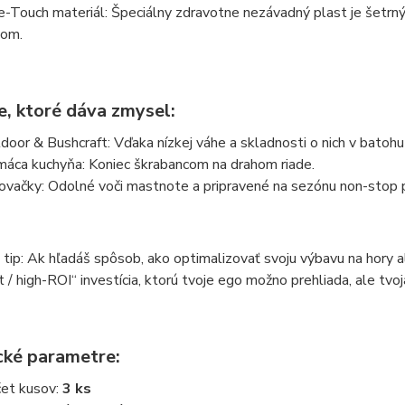
e-Touch materiál: Špeciálny zdravotne nezávadný plast je šetrný 
lom.
e, ktoré dáva zmysel:
door & Bushcraft: Vďaka nízkej váhe a skladnosti o nich v batohu 
áca kuchyňa: Koniec škrabancom na drahom riade.
lovačky: Odolné voči mastnote a pripravené na sezónu non-stop 
 tip: Ak hľadáš spôsob, ako optimalizovať svoju výbavu na hory a
t / high-ROI“ investícia, ktorú tvoje ego možno prehliada, ale tvoj
cké parametre:
et kusov:
3 ks