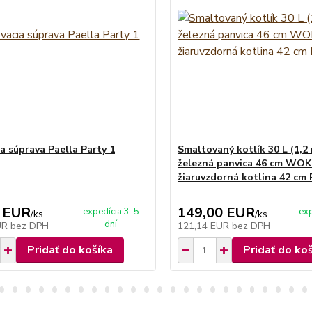
a súprava Paella Party 1
Smaltovaný kotlík 30 L (1,2
železná panvica 46 cm WOK
žiaruvzdorná kotlina 42 cm
 EUR
149,00 EUR
expedícia 3-5
exp
/
ks
/
ks
dní
UR
bez DPH
121,14 EUR
bez DPH
Pridať do košíka
Pridať do ko