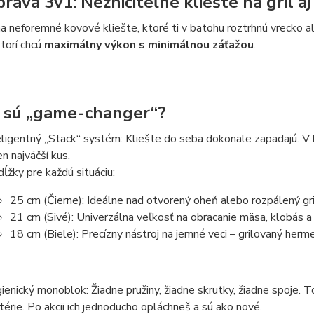
prava 3v1: Nezničiteľné kliešte na gril aj
a neforemné kovové kliešte, ktoré ti v batohu roztrhnú vrecko a
ktorí chcú
maximálny výkon s minimálnou záťažou
.
 sú „game-changer“?
eligentný „Stack“ systém: Kliešte do seba dokonale zapadajú. V
en najväčší kus.
 dĺžky pre každú situáciu:
25 cm (Čierne): Ideálne nad otvorený oheň alebo rozpálený gril
21 cm (Sivé): Univerzálna veľkosť na obracanie mäsa, klobás a
18 cm (Biele): Precízny nástroj na jemné veci – grilovaný hermel
ienický monoblok: Žiadne pružiny, žiadne skrutky, žiadne spoje. 
térie. Po akcii ich jednoducho opláchneš a sú ako nové.