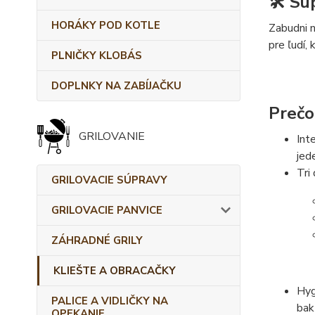
🛠️ Sú
HORÁKY POD KOTLE
Zabudni n
pre ľudí, 
PLNIČKY KLOBÁS
DOPLNKY NA ZABÍJAČKU
Prečo
GRILOVANIE
Int
jed
Tri
GRILOVACIE SÚPRAVY
GRILOVACIE PANVICE
ZÁHRADNÉ GRILY
KLIEŠTE A OBRACAČKY
Hyg
PALICE A VIDLIČKY NA
bak
OPEKANIE