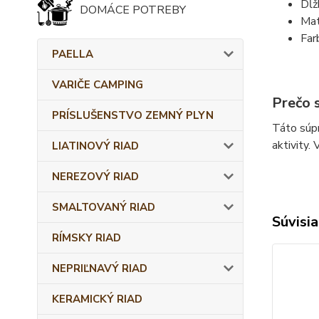
Dĺž
DOMÁCE POTREBY
Mat
Farb
PAELLA
VARIČE CAMPING
Prečo s
PRÍSLUŠENSTVO ZEMNÝ PLYN
Táto súpr
aktivity.
LIATINOVÝ RIAD
NEREZOVÝ RIAD
SMALTOVANÝ RIAD
Súvisia
RÍMSKY RIAD
NEPRIĽNAVÝ RIAD
KERAMICKÝ RIAD