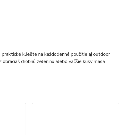
 praktické kliešte na každodenné použitie aj outdoor
ž obraciaš drobnú zeleninu alebo väčšie kusy mäsa.
No