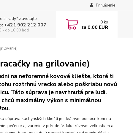
Prihlásenie
e si rady? Zavolajte.
0
ks
p: +421 902 212 007
za
0,00 EUR
0 - do 16:00 hod
rilovanie)
racačky na grilovanie)
dni na neforemné kovové kliešte, ktoré ti
tohu roztrhnú vrecko alebo poškriabu novú
icu. Táto súprava je navrhnutá pre ľudí,
í chcú maximálny výkon s minimálnou
žou.
cká súprava kuchynských klieští je ideálnym pomocníkom na
anie, pečenie aj varenie v prírode. Vďaka rôznym veľkostiam a
mickému tvaru poskytujú presnú kontrolu pri manipulácii s