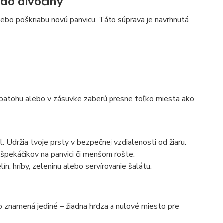
 do divočiny
lebo poškriabu novú panvicu. Táto súprava je navrhnutá
 batohu alebo v zásuvke zaberú presne toľko miesta ako
. Udržia tvoje prsty v bezpečnej vzdialenosti od žiaru.
 špekáčikov na panvici či menšom rošte.
ín, hríby, zeleninu alebo servírovanie šalátu.
To znamená jediné – žiadna hrdza a nulové miesto pre