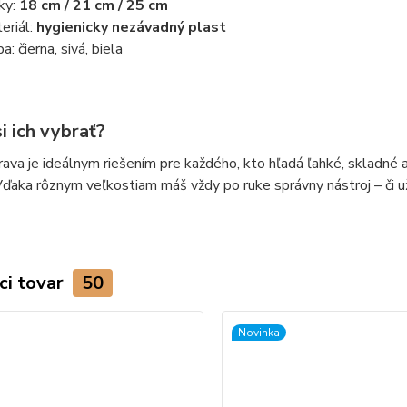
ky:
18 cm / 21 cm / 25 cm
eriál:
hygienicky nezávadný plast
a: čierna, sivá, biela
i ich vybrať?
ava je ideálnym riešením pre každého, kto hľadá ľahké, skladné a
 Vďaka rôznym veľkostiam máš vždy po ruke správny nástroj – či u
ci tovar
50
Novinka