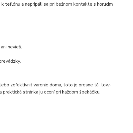
k teflónu a nepripáli sa pri bežnom kontakte s horúcim
ani nevieš.
prevádzky.
lebo zefektívniť varenie doma, toto je presne tá „low-
a praktická stránka ju ocení pri každom špekáčiku.