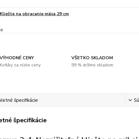
Kliešte na obracanie mäsa 29 cm
VÝHODNÉ CENY
VŠETKO SKLADOM
Kotlíky za nízke ceny
99 % držíme skladom
etné špecifikácie
Sú
tné špecifikácie