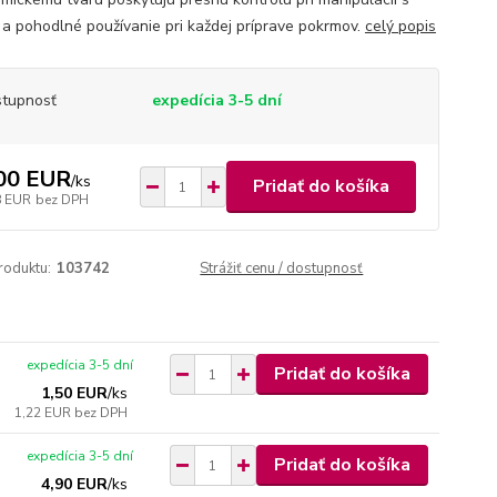
 a pohodlné používanie pri každej príprave pokrmov.
celý popis
tupnosť
expedícia 3-5 dní
00 EUR
/
ks
Pridať do košíka
8 EUR
bez DPH
roduktu:
103742
Strážiť cenu / dostupnosť
expedícia 3-5 dní
Pridať do košíka
1,50 EUR
/
ks
1,22 EUR
bez DPH
expedícia 3-5 dní
Pridať do košíka
4,90 EUR
/
ks