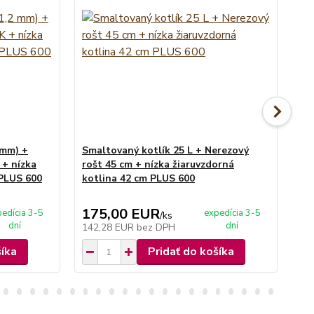
 mm) +
Smaltovaný kotlík 25 L + Nerezový
Sm
 + nízka
rošt 45 cm + nízka žiaruvzdorná
že
 PLUS 600
kotlina 42 cm PLUS 600
ži
M
175,00 EUR
1
edícia 3-5
expedícia 3-5
/
ks
dní
dní
142,28 EUR
bez DPH
12
šíka
Pridať do košíka