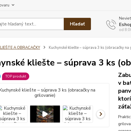
tovaru
Neviet
Hľadať
Esho
od 8:0
KLIEŠTE A OBRACAČKY
Kuchynské kliešte – súprava 3 ks (obracačky na g
ynské kliešte – súprava 3 ks (ob
Zabu
TOP produkt
v ba
panv
ktor
záťa
Prakti
grilov
ergono