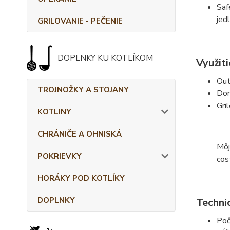
Saf
jed
GRILOVANIE - PEČENIE
DOPLNKY KU KOTLÍKOM
Využiti
Out
TROJNOŽKY A STOJANY
Dom
Gri
KOTLINY
CHRÁNIČE A OHNISKÁ
Môj
POKRIEVKY
cos
HORÁKY POD KOTLÍKY
DOPLNKY
Techni
Poč