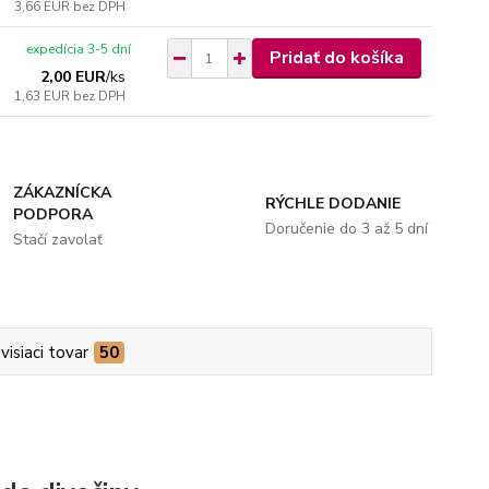
3,66 EUR
bez DPH
expedícia 3-5 dní
Pridať do košíka
2,00 EUR
/
ks
1,63 EUR
bez DPH
ZÁKAZNÍCKA
RÝCHLE DODANIE
PODPORA
Doručenie do 3 až 5 dní
Stačí zavolať
visiaci tovar
50